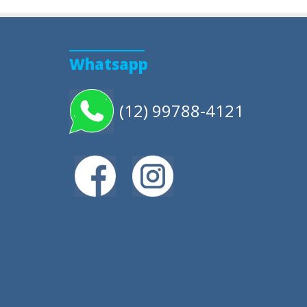
Whatsapp
(12) 99788-4121