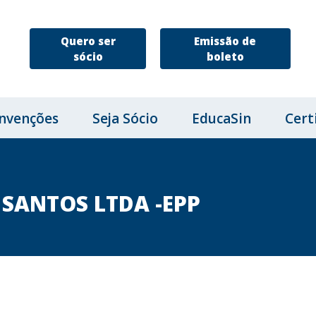
Quero ser
Emissão de
sócio
boleto
nvenções
Seja Sócio
EducaSin
Cert
 SANTOS LTDA -EPP