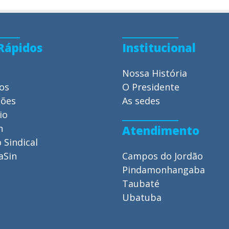
 Rápidos
Institucional
Nossa História
ios
O Presidente
ções
As sedes
io
n
Atendimento
 Sindical
aSin
Campos do Jordão
Pindamonhangaba
Taubaté
Ubatuba