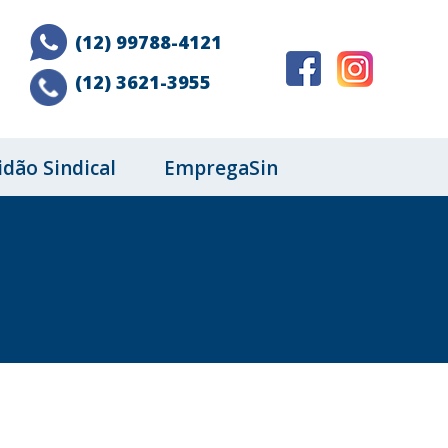
(12) 99788-4121
(12) 3621-3955
idão Sindical
EmpregaSin