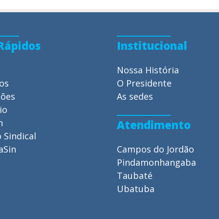
 Rápidos
Institucional
Nossa História
ios
O Presidente
ções
As sedes
io
n
Atendimento
 Sindical
aSin
Campos do Jordão
Pindamonhangaba
Taubaté
Ubatuba