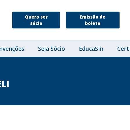
Quero ser
Emissão de
sócio
boleto
nvenções
Seja Sócio
EducaSin
Cert
ELI