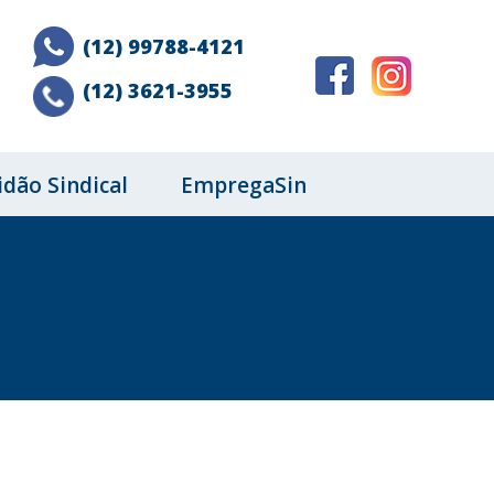
(12) 99788-4121
(12) 3621-3955
idão Sindical
EmpregaSin