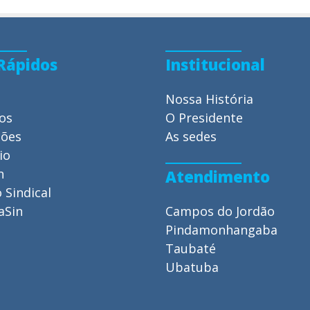
 Rápidos
Institucional
Nossa História
ios
O Presidente
ções
As sedes
io
n
Atendimento
 Sindical
aSin
Campos do Jordão
Pindamonhangaba
Taubaté
Ubatuba