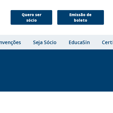
Quero ser
Emissão de
sócio
boleto
nvenções
Seja Sócio
EducaSin
Cert