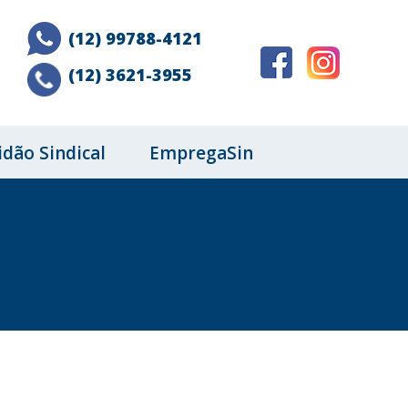
(12) 99788-4121
(12) 3621-3955
idão Sindical
EmpregaSin