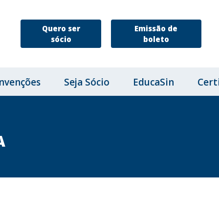
Quero ser
Emissão de
sócio
boleto
nvenções
Seja Sócio
EducaSin
Cert
A