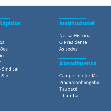
 Rápidos
Institucional
Nossa História
ios
O Presidente
ções
As sedes
io
n
Atendimento
 Sindical
aSin
Campos do Jordão
Pindamonhangaba
Taubaté
Ubatuba