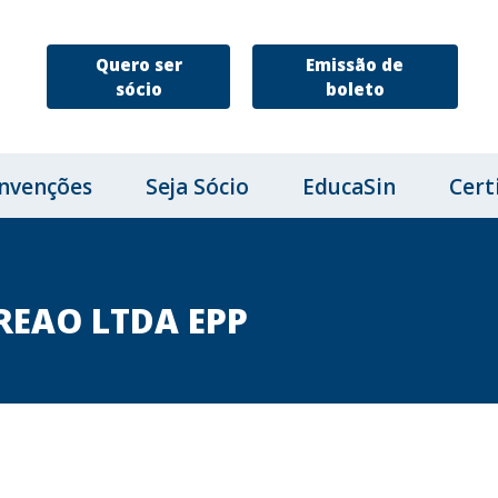
Quero ser
Emissão de
sócio
boleto
nvenções
Seja Sócio
EducaSin
Cert
REAO LTDA EPP