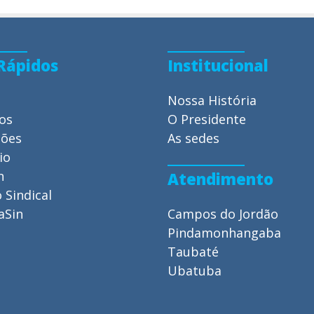
 Rápidos
Institucional
Nossa História
ios
O Presidente
ções
As sedes
io
n
Atendimento
 Sindical
aSin
Campos do Jordão
Pindamonhangaba
Taubaté
Ubatuba