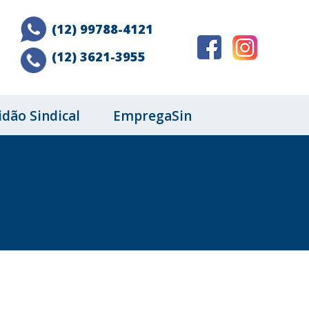
(12) 99788-4121
(12) 3621-3955
idão Sindical
EmpregaSin