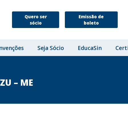
Quero ser
Emissão de
sócio
boleto
nvenções
Seja Sócio
EducaSin
Cert
ZU – ME