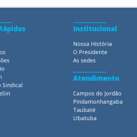
 Rápidos
Institucional
Nossa História
ios
O Presidente
ções
As sedes
io
n
Atendimento
 Sindical
aSin
Campos do Jordão
Pindamonhangaba
Taubaté
Ubatuba