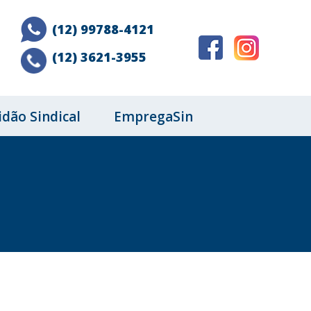
(12) 99788-4121
(12) 3621-3955
idão Sindical
EmpregaSin