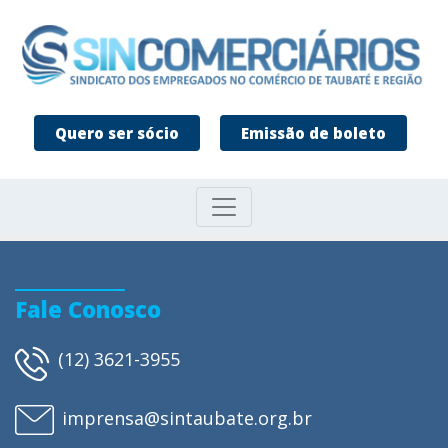
Quero ser sócio
Emissão de boleto
Fale Conosco
(12) 3621-3955
imprensa@sintaubate.org.br